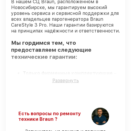
В нашем СЦ Braun, расположенном в
Новосибирске, мы гарантируем высокий
уровень сервиса и сервисной поддержки для
всех владельцев парогенератора Braun
CareStyle 3 Pro. Наши гарантии базируются
на принципах надёжности и ответственности.
Мы гордимся тем, что
предоставляем следующие
технические гарантии:
Только фирменные комплектующие
–
для всех видов починки применяются
Развернуть
исключительно оригинальные детали.
Квалифицированные специалисты
–
проверенные специалисты с опытом и
сертификацией.
Точное соблюдение сроков
–
Есть вопросы по ремонту
обслуживание парогенератора CareStyle
техники Braun ?
3 Pro выполняется строго в оговоренные
сроки.