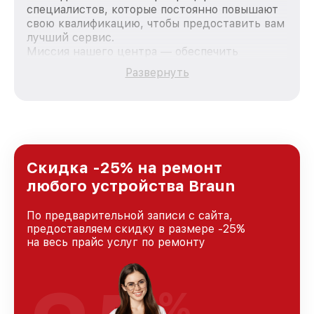
специалистов, которые постоянно повышают
свою квалификацию, чтобы предоставить вам
лучший сервис.
Миссия нашего центра — обеспечить
качественный и доступный ремонт для
Развернуть
каждого пользователя продукции Braun, вне
зависимости от сложности поломки. Мы
стремимся к тому, чтобы каждый клиент был
удовлетворен скоростью и качеством
предоставляемых услуг. Наша цель — стать
лучшим сервисным центром Braun в городе
Новосибирске, постоянно повышая уровень
Скидка -25% на ремонт
доверия и лояльности наших клиентов.
любого устройства Braun
По предварительной записи с сайта,
предоставляем скидку в размере -25%
на весь прайс услуг по ремонту
%