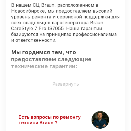
В нашем СЦ Braun, расположенном в
Новосибирске, мы предоставляем высокий
уровень ремонта и сервисной поддержки для
всех владельцев парогенератора Braun
CareStyle 7 Pro IS7055. Наши гарантии
базируются на принципах профессионализма
и ответственности.
Мы гордимся тем, что
предоставляем следующие
технические гарантии:
Использование оригинальных
Развернуть
запчастей
– для всех видов починки
применяются исключительно
оригинальные детали.
Квалифицированные специалисты
–
все работники проходят обязательное
Есть вопросы по ремонту
обучение и ежегодную аттестацию, что
техники Braun ?
подтверждает их уровень мастерства.
Точное соблюдение сроков
–