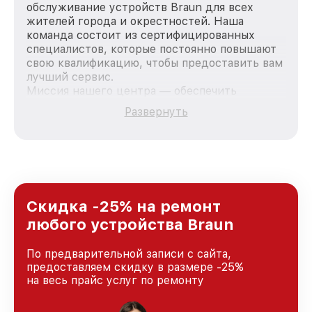
обслуживание устройств Braun для всех
жителей города и окрестностей. Наша
команда состоит из сертифицированных
специалистов, которые постоянно повышают
свою квалификацию, чтобы предоставить вам
лучший сервис.
Миссия нашего центра — обеспечить
качественный и доступный ремонт для
Развернуть
каждого пользователя продукции Braun, вне
зависимости от сложности поломки. Мы
стремимся к тому, чтобы каждый клиент был
удовлетворен скоростью и качеством
предоставляемых услуг. Наша цель — стать
лучшим сервисным центром Braun в городе
Новосибирске, постоянно повышая уровень
Скидка -25% на ремонт
доверия и лояльности наших клиентов.
любого устройства Braun
По предварительной записи с сайта,
предоставляем скидку в размере -25%
на весь прайс услуг по ремонту