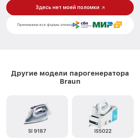
Чистка системы генерации пара
Здесь нет моей поломки
от 1500₽
CareStyle 7 Pro IS7055 Braun
Профилактическая чистка CareStyle 7
от 550₽
Принимаем все формы оплаты
Pro IS7055 Braun
Корпусный ремонт (замена резинок,
креплений, кнопок) CareStyle 7 Pro
от 450₽
IS7055 Braun
Очистка подошвы утюга CareStyle 7 Pro
от 500₽
IS7055 Braun
Другие модели парогенератора
Замена шнура питания CareStyle 7 Pro
Braun
от 590₽
IS7055 Braun
Ремонт/замена датчика температуры
от 590₽
CareStyle 7 Pro IS7055 Braun
Восстановление электроклапана
от 600₽
CareStyle 7 Pro IS7055 Braun
SI 9187
IS5022